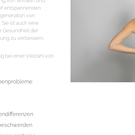
ung von Wirbeln und
ief entspannenden
generation von
Sie ist auch eine
 Gesundheit der
tung zu verbessern.
 bei einer Vielzahl von
:
benprobleme
endifferenzen
tbeschwerden