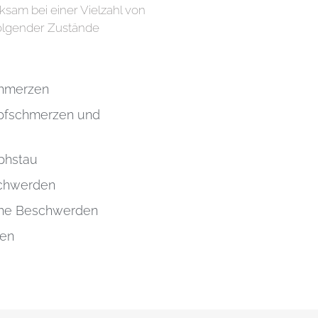
sam bei einer Vielzahl von
olgender Zustände
chmerzen
pfschmerzen und
phstau
schwerden
che Beschwerden
ten