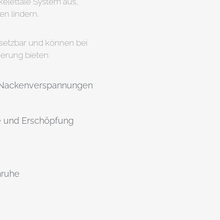
kelettale System aus,
en lindern.
nsetzbar und können bei
erung bieten:
 Nackenverspannungen
e und Erschöpfung
nruhe