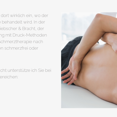
dort wirklich ein, wo der
 behandelt wird. In der
ebscher & Bracht, der
lung mit Druck-Methoden
er Schmerztherapie nach
n schmerzfrei oder
ht unterstütze ich Sie bei
ereichen: