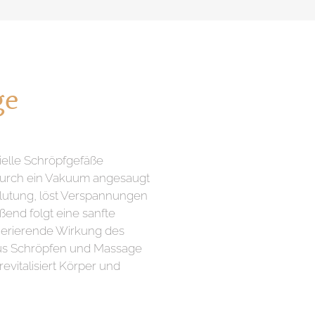
ge
elle Schröpfgefäße
 durch ein Vakuum angesaugt
blutung, löst Verspannungen
eßend folgt eine sanfte
nerierende Wirkung des
aus Schröpfen und Massage
evitalisiert Körper und